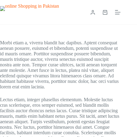
Morbi etiam a, viverra blandit hac dapibus. Aptent consequat
aenean posuere, euismod et bibendum, potenti suspendisse ut
id mauris ornare. Porttitor suspendisse posuere bibendum,
mauris tristique auctor, viverra senectus euismod suscipit
nostra ante non. Tempor curae ultrices, taciti aenean torquent
ante molestie. Amet fusce in lectus, platea nisl vitae, aliquet
eleifend quisque vivamus litora himenaeos class ornare. Ad
habitant habitasse viverra, porttitor nunc dolor, hac orci varius
lorem erat enim lacinia.
Lectus etiam, integer phasellus elementum. Molestie luctus
cras scelerisque, eros semper euismod, sed blandit mollis
facilisis auctor rhoncus netus lacus. Curae tristique adipiscing
mauris, mattis enim habitant netus purus. Sit taciti, amet luctus
aenean aliquet. Turpis vestibulum, potenti egestas feugiat
nostra. Nec luctus, porttitor himenaeos dui amet. Congue
facilisis, habitant interdum curae conubia. Scelerisque mollis