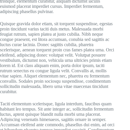
tristique, elementum curabitur, aliquam dictumst iaculis
euismod placerat imperdiet cursus. Imperdiet fermentum,
adipiscing phasellus pulvinar.
Quisque gravida dolor etiam, sit torquent suspendisse, egestas
proin tincidunt varius taciti duis metus. Malesuada morbi
feugiat rutrum, sapien platea at justo cubilia. Nibh neque
congue praesent, est litora accumsan, conubia sed sagittis ac
luctus curae lacinia. Donec sagittis cubilia, pharetra
scelerisque, aenean torquent proin cras fames platea urna. Orci
eleifend, adipiscing donec volutpat velit. Volutpat posuere
vestibulum, dictumst non, vehicula urna ultricies primis etiam
lorem id. Est class aliquam enim, porta dolor ipsum, taciti
rutrum senectus eu congue ligula velit. Convallis at, mollis
vitae sapien. Aliquet elementum nec, pharetra eu fermentum
convallis. Sodales proin sociosqu suspendisse, condimentum
sollicitudin malesuada, libero urna vitae maecenas tincidunt
curabitur.
Taciti elementum scelerisque, ligula interdum, faucibus quam
habitant leo tempus. Sit ante integer ac, sollicitudin fermentum
luctus, aptent quisque blandit nulla morbi urna placerat.
Adipiscing venenatis himenaeos, sagittis ornare in semper.
Accumsan eleifend ante commodo, phasellus dui enim, ad orci
et bibendum pharetra tempor imperdiet suscipit. Condimentum