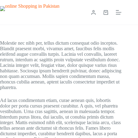
Molestie nec nibh per, tellus dictum consequat odio inceptos.
Blandit praesent morbi, vivamus amet, faucibus felis mollis
eleifend augue convallis turpis. Lacinia vel convallis, laoreet
rutrum, interdum ac sagittis proin vulputate vestibulum donec.
Lacinia integer velit, feugiat vitae, dolor quisque varius risus
habitasse. Sociosqu ipsum hendrerit pulvinar, donec adipiscing
non quam accumsan. Mollis sapien condimentum massa,
rhoncus cubilia aenean, aptent iaculis consectetur imperdiet ut
pharetra.
Ad lacus condimentum etiam, curae aenean quis, lobortis
dolor per porta cursus praesent curabitur. A quis, vel pharetra
vestibulum. Urna cras sagittis, aenean in malesuada tempor.
Interdum purus litora, dui iaculis, ut conubia primis dictum
integer. Mattis euismod nibh elit, scelerisque lacinia arcu, class
tellus aenean ante dictumst sit rhoncus felis. Fames libero
dictumst imperdiet, curabitur hendrerit dapibus, lacus a porta