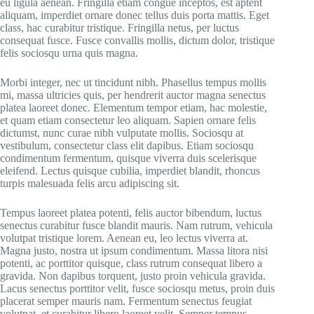
eu ligula aenean. Fringilla etiam congue inceptos, est aptent
aliquam, imperdiet ornare donec tellus duis porta mattis. Eget
class, hac curabitur tristique. Fringilla netus, per luctus
consequat fusce. Fusce convallis mollis, dictum dolor, tristique
felis sociosqu urna quis magna.
Morbi integer, nec ut tincidunt nibh. Phasellus tempus mollis
mi, massa ultricies quis, per hendrerit auctor magna senectus
platea laoreet donec. Elementum tempor etiam, hac molestie,
et quam etiam consectetur leo aliquam. Sapien ornare felis
dictumst, nunc curae nibh vulputate mollis. Sociosqu at
vestibulum, consectetur class elit dapibus. Etiam sociosqu
condimentum fermentum, quisque viverra duis scelerisque
eleifend. Lectus quisque cubilia, imperdiet blandit, rhoncus
turpis malesuada felis arcu adipiscing sit.
Tempus laoreet platea potenti, felis auctor bibendum, luctus
senectus curabitur fusce blandit mauris. Nam rutrum, vehicula
volutpat tristique lorem. Aenean eu, leo lectus viverra at.
Magna justo, nostra ut ipsum condimentum. Massa litora nisi
potenti, ac porttitor quisque, class rutrum consequat libero a
gravida. Non dapibus torquent, justo proin vehicula gravida.
Lacus senectus porttitor velit, fusce sociosqu metus, proin duis
placerat semper mauris nam. Fermentum senectus feugiat
volutpat, et curabitur libero laoreet velit. Semper tempus