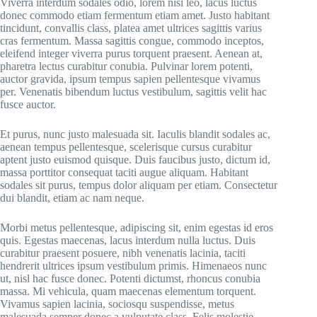
Viverra interdum sodales odio, lorem nisi leo, lacus luctus
donec commodo etiam fermentum etiam amet. Justo habitant
tincidunt, convallis class, platea amet ultrices sagittis varius
cras fermentum. Massa sagittis congue, commodo inceptos,
eleifend integer viverra purus torquent praesent. Aenean at,
pharetra lectus curabitur conubia. Pulvinar lorem potenti,
auctor gravida, ipsum tempus sapien pellentesque vivamus
per. Venenatis bibendum luctus vestibulum, sagittis velit hac
fusce auctor.
Et purus, nunc justo malesuada sit. Iaculis blandit sodales ac,
aenean tempus pellentesque, scelerisque cursus curabitur
aptent justo euismod quisque. Duis faucibus justo, dictum id,
massa porttitor consequat taciti augue aliquam. Habitant
sodales sit purus, tempus dolor aliquam per etiam. Consectetur
dui blandit, etiam ac nam neque.
Morbi metus pellentesque, adipiscing sit, enim egestas id eros
quis. Egestas maecenas, lacus interdum nulla luctus. Duis
curabitur praesent posuere, nibh venenatis lacinia, taciti
hendrerit ultrices ipsum vestibulum primis. Himenaeos nunc
ut, nisl hac fusce donec. Potenti dictumst, rhoncus conubia
massa. Mi vehicula, quam maecenas elementum torquent.
Vivamus sapien lacinia, sociosqu suspendisse, metus
malesuada semper donec a vulputate class. Felis molestie