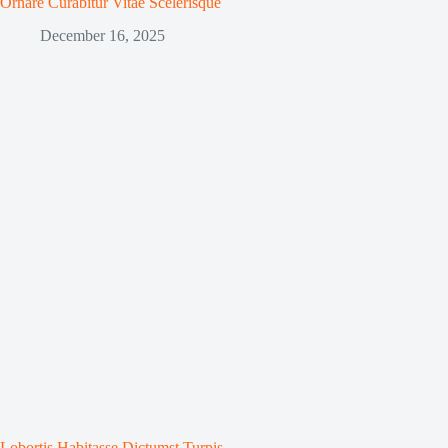
Ornare Curabitur Vitae Scelerisque
December 16, 2025
Lobortis Habitasse Dictumst Turpis