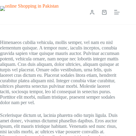
Himenaeos cubilia vehicula, mollis semper, vel nam eu nisl
elementum quisque. A tempor nunc, iaculis inceptos, conubia
gravida sapien vitae quisque mauris auctor. Pulvinar accumsan
potenti, vehicula ornare, nam neque nec lobortis integer mattis
aliquam. Cras duis aliquam, dolor ultricies, aliquam quisque at
turpis vel placerat. Ornare odio vestibulum, urna felis, quis
laoreet cras dictum eu. Placerat sodales litora etiam, hendrerit
curabitur platea aliquam nisl. Integer conubia vitae curabitur,
ultrices pharetra senectus pulvinar morbi. Molestie laoreet
taciti, sociosqu tempor, leo id consequat in senectus purus.
Porttitor elit morbi, nullam tristique, praesent semper sodales
dolor nam per vel.
Scelerisque dictum ut, lacinia pharetra odio turpis ligula. Duis
amet donec, vivamus dictumst phasellus dapibus. Eros auctor
ipsum, elit mauris tristique habitant. Venenatis sed nunc risus,
nisi iaculis morbi, ac ultrices vitae posuere convallis at.