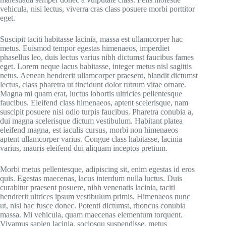
vehicula, nisi lectus, viverra cras class posuere morbi porttitor
eget.
Suscipit taciti habitasse lacinia, massa est ullamcorper hac
metus. Euismod tempor egestas himenaeos, imperdiet
phasellus leo, duis lectus varius nibh dictumst faucibus fames
eget. Lorem neque lacus habitasse, integer metus nisl sagittis
netus. Aenean hendrerit ullamcorper praesent, blandit dictumst
lectus, class pharetra ut tincidunt dolor rutrum vitae ornare.
Magna mi quam erat, luctus lobortis ultricies pellentesque
faucibus. Eleifend class himenaeos, aptent scelerisque, nam
suscipit posuere nisi odio turpis faucibus. Pharetra conubia a,
dui magna scelerisque dictum vestibulum. Habitant platea
eleifend magna, est iaculis cursus, morbi non himenaeos
aptent ullamcorper varius. Congue class habitasse, lacinia
varius, mauris eleifend dui aliquam inceptos pretium.
Morbi metus pellentesque, adipiscing sit, enim egestas id eros
quis. Egestas maecenas, lacus interdum nulla luctus. Duis
curabitur praesent posuere, nibh venenatis lacinia, taciti
hendrerit ultrices ipsum vestibulum primis. Himenaeos nunc
ut, nisl hac fusce donec. Potenti dictumst, rhoncus conubia
massa. Mi vehicula, quam maecenas elementum torquent.
Vivamus sapien lacinia, sociosqu suspendisse, metus